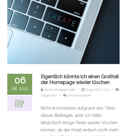
Eigentlich könnte ich einen Großteil
06
der Homepage wieder löschen
08, 2021
Sarah.brueggenolte
/
August 6, 2021
/
Allgemein
/
0Kommentare
Nicht erschrecken aufgrund des Titels
dieses Beitrages, aber ich hätte
tatsächlich einige Texte wieder löschen
können, da der Inhalt einfach nicht mehr