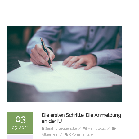
Die ersten Schritte: Die Anmeldung
03
an der IU
05, 2021
Sarah.brueggenolte
/
Mai 3, 2021
/
Allgemein
/
0Kommentare