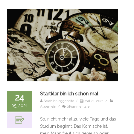
Startklar bin ich schon mal
24
Sarah.brueggenolte
/
Mai 24, 2021
/
05, 2021
Allgemein
/
0Kommentare
So, nicht mehr allzu viele Tage und das
Studium beginnt. Das Komische ist,
mein Mann freut sich genauso oder