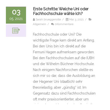
Erste Schritte: Welche Uni oder
03
Fachhochschule wähle ich?
05, 2021
Sarah.brueggenolte
/
Mai 3, 2021
/
Allgemein
/
0Kommentare
Fachhochschule oder Uni? Die
wichtigste Frage kam direkt am Anfang.
Bei den Unis bin ich direkt auf die
Fernuni Hagen aufmerksam geworden.
Bei den Fachhochschulen auf die IUBH
und die Wilhelm Büchner Hochschule.
Nach einigem Nachforschen stellte es
sich mir so dar, dass die Ausbildung an
der Hagener Uni (staatlich) sehr
theorielastig, aber „günstig“ ist. Im
Gegensatz dazu sind Fachhochschulen
oft mehr praxisorientierter, aber um
einiges teurer (da auch sehr oft privat).