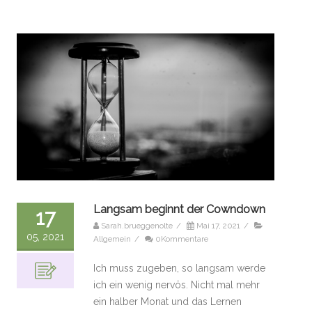
Langsam beginnt der Cowndown
17
Sarah.brueggenolte
/
Mai 17, 2021
/
05, 2021
Allgemein
/
0Kommentare
Ich muss zugeben, so langsam werde
ich ein wenig nervös. Nicht mal mehr
ein halber Monat und das Lernen