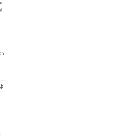
her
ht
on