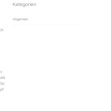
Kategorien
Allgemein
och
ss
viel
 So
pf