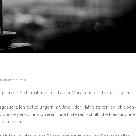
n
0Kommentare
g nervös. Nicht mal mehr ein halber Monat und das Lernen beginnt.
esucht. Ich wollte ungern mit Java oder Mathe starten, da ich doch 
ie sie genau funktionieren. Eine Erste rein schriftliche Klausur ohne
och lieber.