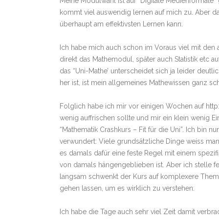
Meine Modulwahl ist auf “Digitale Medienformate” 
kommt viel auswendig lernen auf mich zu. Aber da
überhaupt am effektivsten Lernen kann.
Ich habe mich auch schon im Voraus viel mit den 
direkt das Mathemodul, später auch Statistik etc a
das “Uni-Mathe’ unterscheidet sich ja leider deut
her ist, ist mein allgemeines Mathewissen ganz sc
Folglich habe ich mir vor einigen Wochen auf htt
wenig auffrischen sollte und mir ein klein wenig E
“Mathematik Crashkurs – Fit für die Uni”. Ich bin
verwundert: Viele grundsätzliche Dinge weiss man
es damals dafür eine feste Regel mit einem spezif
von damals hängengeblieben ist. Aber ich stelle f
langsam schwenkt der Kurs auf komplexere Them
gehen lassen, um es wirklich zu verstehen.
Ich habe die Tage auch sehr viel Zeit damit verbra